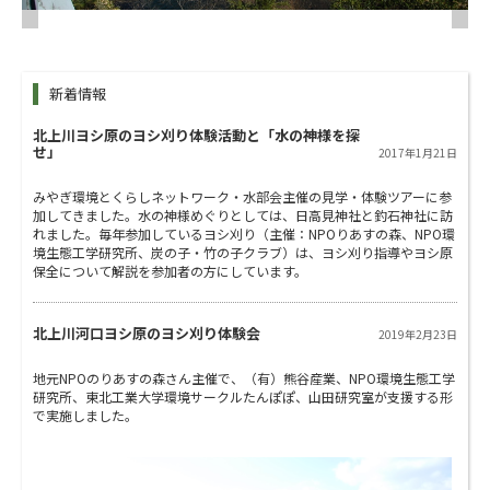
新着情報
北上川ヨシ原のヨシ刈り体験活動と「水の神様を探
せ」
2017年1月21日
みやぎ環境とくらしネットワーク・水部会主催の見学・体験ツアーに参
加してきました。水の神様めぐりとしては、日高見神社と釣石神社に訪
れました。毎年参加しているヨシ刈り（主催：NPOりあすの森、NPO環
境生態工学研究所、炭の子・竹の子クラブ）は、ヨシ刈り指導やヨシ原
保全について解説を参加者の方にしています。
北上川河口ヨシ原のヨシ刈り体験会
2019年2月23日
地元NPOのりあすの森さん主催で、（有）熊谷産業、NPO環境生態工学
研究所、東北工業大学環境サークルたんぽぽ、山田研究室が支援する形
で実施しました。