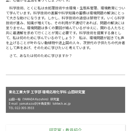
科学技術、とくに私は水処理技術や水環境・生態系管理、環境教育につい
て学んでいます。科学技術の進展や科学知識の蓄積は環境問題の解決にとっ
て大きな助けになります。しかし、科学技術の過信は禁物です。いくら科学
技術が進み、知識が増えても、その利用が不適切であれば、問題の解決には
至りません。環境問題は多くの要因が絡んでいるがゆえに、関わる人たちと
共に最適解を求めて行くことが常に必要です。科学技術を提案する身とし
て、私は何のために学んでいるのでしょう？ 私は、環境問題が起きても声
を上げることが叶わない動植物や途上国の人々、次世代の子供たちの代弁者
として声をあげ、そのために学びたいと考えています。
さて、あなたは何のために学びますか？
東北工業大学 工学部 環境応用化学科 山田研究室
山田一裕（YAMADA Kazuhiro）研究室
E-mail yamakazu＠(半角変換）tohtech.ac.jp
TEL 022-305-3933
研究室・教員紹介